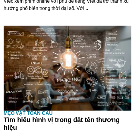
Việc xem phim online với phụ đề tiếng Việt đã trở thành xu
hướng phổ biến trong thời đại số. Với...
MẸO VẶT TOÀN CẦU
Tìm hiểu hình vị trong đặt tên thương
hiệu