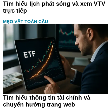
Tìm hiểu lịch phát sóng và xem VTV
trực tiếp
MẸO VẶT TOÀN CẦU
Tìm hiểu thông tin tài chính và
chuyển hướng trang web