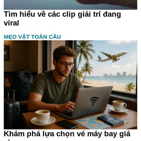
Tìm hiểu về các clip giải trí đang
viral
MẸO VẶT TOÀN CẦU
Khám phá lựa chọn vé máy bay giá