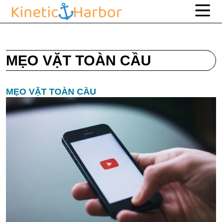
MẸO VẶT TOÀN CẦU
MẸO VẶT TOÀN CẦU