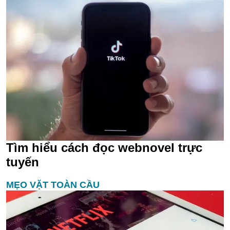
Tìm hiểu cách đọc webnovel trực
tuyến
MẸO VẶT TOÀN CẦU