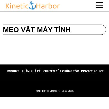
MẸO VẶT MÁY TÍNH
IMPRINT
KHÁM PHÁ CÂU CHUYỆN CỦA CHÚNG TÔI!
PRIVACY POLICY
KINETICHARBOR.COM © 2026