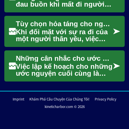
đau buồn khi mất đi người
thân yêu, việc đưa ra các
quyết định về nghi thức cuối
Tùy chọn hỏa táng cho người thân
đời có thể l...
Khi đối mặt với sự ra đi của
một người thân yêu, việc
đưa ra các quyết định về an
táng có thể là một thử thách
Những cân nhắc cho ước nguyện cuối cùng
đầy cả...
Việc lập kế hoạch cho những
ước nguyện cuối cùng là
một phần quan trọng của
cuộc sống, mang lại sự yên
tâm cho cả cá ...
Imprint
Khám Phá Câu Chuyện Của Chúng Tôi!
Privacy Policy
kineticharbor.com © 2026