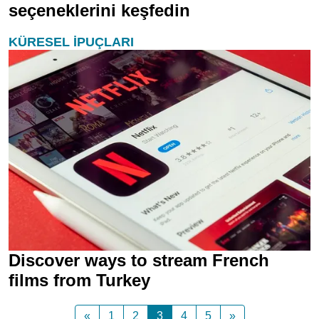
seçeneklerini keşfedin
KÜRESEL İPUÇLARI
Discover ways to stream French
films from Turkey
«
1
2
3
4
5
»