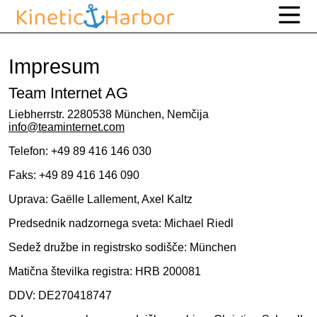
Impresum
Team Internet AG
Liebherrstr. 2280538 München, Nemčija
info@teaminternet.com
Telefon: +49 89 416 146 030
Faks: +49 89 416 146 090
Uprava: Gaëlle Lallement, Axel Kaltz
Predsednik nadzornega sveta: Michael Riedl
Sedež družbe in registrsko sodišče: München
Matična številka registra: HRB 200081
DDV: DE270418747