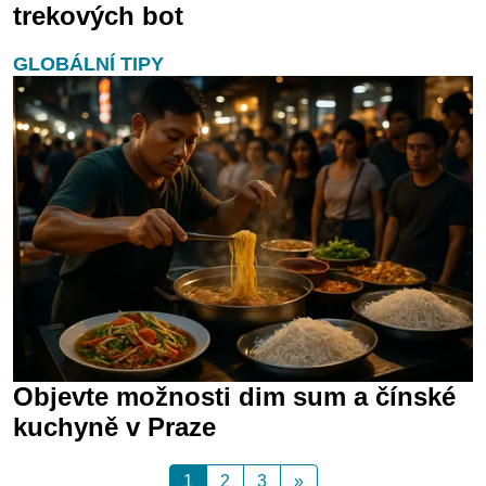
trekových bot
GLOBÁLNÍ TIPY
Objevte možnosti dim sum a čínské
kuchyně v Praze
1
2
3
»