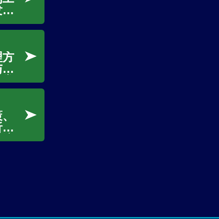
发展
多人
将深
和习
理方
与整
明常
估流
应关
策、
析全
场流
、
验证