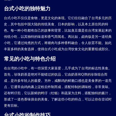
台式小吃的独特魅力
台式小吃不仅仅是食物，更是文化的体现。它们往往融合了台湾多元的历
史，其中包括中国大陆的传统美食、日本的影响，以及本土原住民的特
色。每一种小吃都有自己的故事和背景，比如臭豆腐是在台湾发展起来的
传统小吃，以其独特的味道和香气而闻名。再比如，卤肉饭是另一道经典
小吃，它通过炖煮的方式，将猪肉与多种香料融合，令人欲罢不能。如此
丰富多样的美食选择，使得台式小吃成为台湾饮食文化的重要组成部分。
常见的小吃与特色介绍
在台湾的小吃中，有一些深受大家喜爱，几乎成为了台湾的标志性美食。
首先，珍珠奶茶是绝对不能错过的饮品，它由奶茶和Q弹的珍珠组合而
成，是许多年轻人的最爱。另外，咸酥鸡的鲜脆口感也是美食界的一道亮
点，它通常由鸡肉裹上淀粉后炸制而成，搭配特制的调味粉，非常美味。
还有蚵仔煎，它以新鲜的蚵仔（牡蛎）和蔬菜为主料，搭配独特的酱汁，
形成了一道色香味俱全的美食。了解这些小吃的特点，可以让你在尝试时
更有目标。
台式小吃的制作技巧