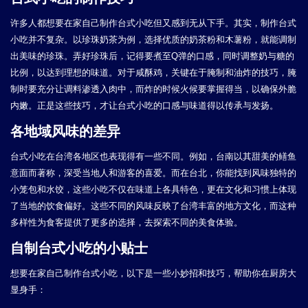
许多人都想要在家自己制作台式小吃但又感到无从下手。其实，制作台式
小吃并不复杂。以珍珠奶茶为例，选择优质的奶茶粉和木薯粉，就能调制
出美味的珍珠。弄好珍珠后，记得要煮至Q弹的口感，同时调整奶与糖的
比例，以达到理想的味道。对于咸酥鸡，关键在于腌制和油炸的技巧，腌
制时要充分让调料渗透入肉中，而炸的时候火候要掌握得当，以确保外脆
内嫩。正是这些技巧，才让台式小吃的口感与味道得以传承与发扬。
各地域风味的差异
台式小吃在台湾各地区也表现得有一些不同。例如，台南以其甜美的鳝鱼
意面而著称，深受当地人和游客的喜爱。而在台北，你能找到风味独特的
小笼包和水饺，这些小吃不仅在味道上各具特色，更在文化和习惯上体现
了当地的饮食偏好。这些不同的风味反映了台湾丰富的地方文化，而这种
多样性为食客提供了更多的选择，去探索不同的美食体验。
自制台式小吃的小贴士
想要在家自己制作台式小吃，以下是一些小妙招和技巧，帮助你在厨房大
显身手：