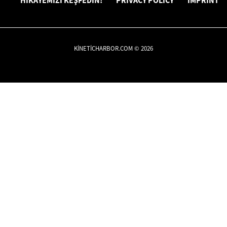
HIKAYEMIZI KEŞFEDIN!
PRIVACY POLICY
IMPRINT
KINETICHARBOR.COM © 2026