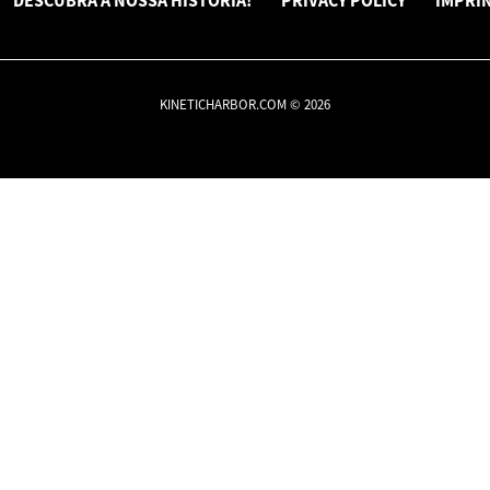
DESCUBRA A NOSSA HISTÓRIA!
PRIVACY POLICY
IMPRI
KINETICHARBOR.COM © 2026