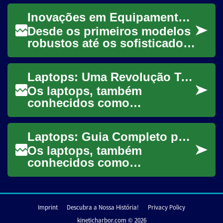
portabilidade e poder de
Inovações em Equipamentos de Comunicação Pessoal
computação em um ...
Desde os primeiros modelos
robustos até os sofisticados
dispositivos que cabem na
palma da mão, a evolução
Laptops: Uma Revolução Tecnológica Portátil
dos equipa...
Os laptops, também
conhecidos como
notebooks, transformaram
radicalmente a maneira como
Laptops: Guia Completo para Escolher o Melhor Computador Portátil
interagimos com a
tecnologia....
Os laptops, também
conhecidos como
notebooks, tornaram-se uma
ferramenta essencial em
nossa vida cotidiana. Seja
Imprint
Descubra a Nossa História!
Privacy Policy
para...
kineticharbor.com © 2026