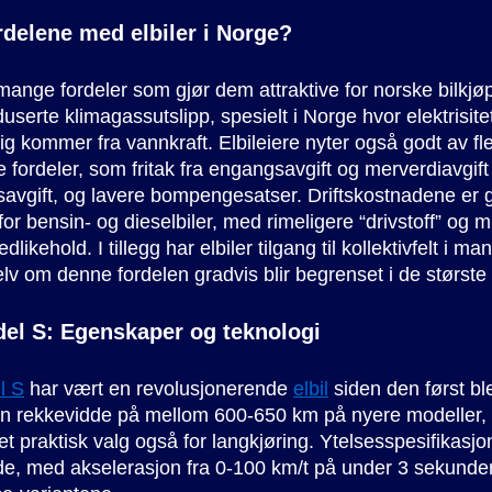
rdelene med elbiler i Norge?
 mange fordeler som gjør dem attraktive for norske bilkjø
eduserte klimagassutslipp, spesielt i Norge hvor elektrisit
g kommer fra vannkraft. Elbileiere nyter også godt av fl
fordeler, som fritak fra engangsavgift og merverdiavgift
savgift, og lavere bompengesatser. Driftskostnadene er 
for bensin- og dieselbiler, med rimeligere “drivstoff” og 
dlikehold. I tillegg har elbiler tilgang til kollektivfelt i ma
lv om denne fordelen gradvis blir begrenset i de største
el S: Egenskaper og teknologi
l S
har vært en revolusjonerende
elbil
siden den først ble
 en rekkevidde på mellom 600-650 km på nyere modeller
l et praktisk valg også for langkjøring. Ytelsesspesifikasj
e, med akselerasjon fra 0-100 km/t på under 3 sekunder