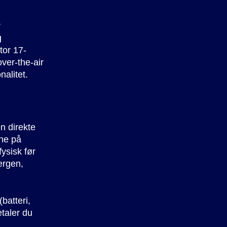
r
g
tor 17-
ver-the-air
alitet.
n direkte
ine på
ysisk før
Bergen,
batteri,
etaler du