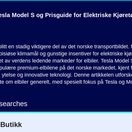
Tesla Model S og Prisguide for Elektriske Kjøre
blitt en stadig viktigere del av det norske transportbildet
siøse klimamål og gunstige insentiver for elektriske kjø
t et av verdens ledende markeder for elbiler. Tesla Model 
ulære premium-elbilene på det norske markedet, kjent f
 ytelse og innovative teknologi. Denne artikkelen utforsk
ite om elbiler generelt, med spesielt fokus på Tesla og M