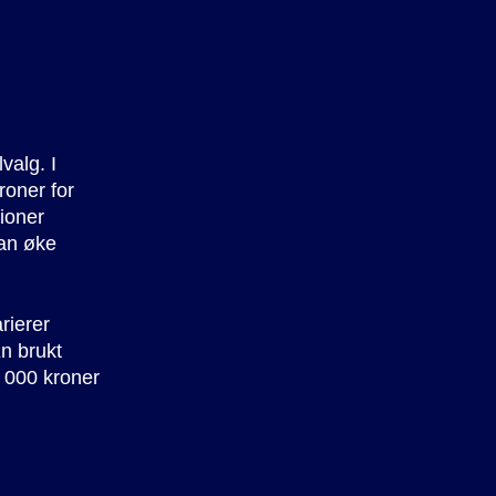
valg. I
roner for
ioner
kan øke
rierer
En brukt
0 000 kroner