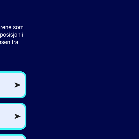
 årene som
posisjon i
nsen fra