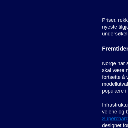
Priser, rek
nyeste tilg
undersøkel
Fremtiden
Norge har s
skal være n
fortsette å
modellutval
populære i
Infrastrukt
veiene og b
Supercharg
designet fo