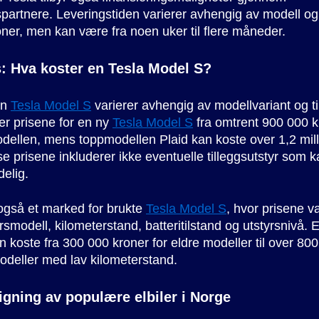
partnere. Leveringstiden varierer avhengig av modell og
oner, men kan være fra noen uker til flere måneder.
s: Hva koster en Tesla Model S?
en
Tesla Model S
varierer avhengig av modellvariant og til
er prisene for en ny
Tesla Model S
fra omtrent 900 000 k
ellen, mens toppmodellen Plaid kan koste over 1,2 mill
se prisene inkluderer ikke eventuelle tilleggsutstyr som 
delig.
også et marked for brukte
Tesla Model S
, hvor prisene va
rsmodell, kilometerstand, batteritilstand og utstyrsnivå. 
 koste fra 300 000 kroner for eldre modeller til over 80
odeller med lav kilometerstand.
gning av populære elbiler i Norge