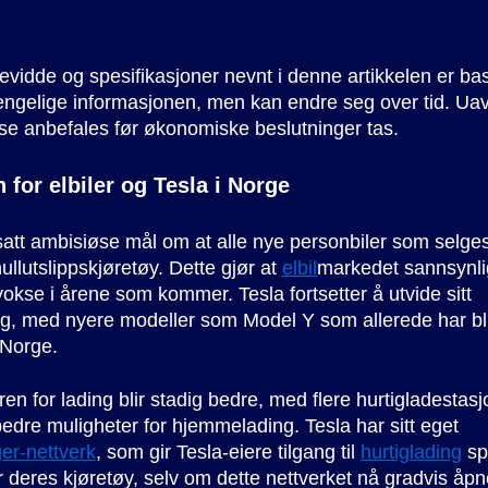
kevidde og spesifikasjoner nevnt i denne artikkelen er ba
jengelige informasjonen, men kan endre seg over tid. Ua
se anbefales før økonomiske beslutninger tas.
 for elbiler og Tesla i Norge
att ambisiøse mål om at alle nye personbiler som selge
ullutslippskjøretøy. Dette gjør at
elbil
markedet sannsynlig
 vokse i årene som kommer. Tesla fortsetter å utvide sitt
g, med nyere modeller som Model Y som allerede har bli
 Norge.
uren for lading blir stadig bedre, med flere hurtigladestas
edre muligheter for hjemmelading. Tesla har sitt eget
er-nettverk
, som gir Tesla-eiere tilgang til
hurtiglading
sp
r deres kjøretøy, selv om dette nettverket nå gradvis åpn