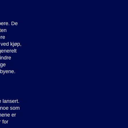
pere. De
eten
ere
 ved kjøp,
generelt
mindre
nge
 byene.
 lansert.
, noe som
onene er
 for