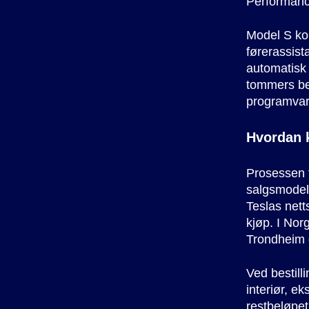
Performanc
Model S ko
førerassist
automatisk f
tommers ber
programvare
Hvordan k
Prosessen f
salgsmodell
Teslas nett
kjøp. I Nor
Trondheim 
Ved bestill
interiør, ek
restbeløpet