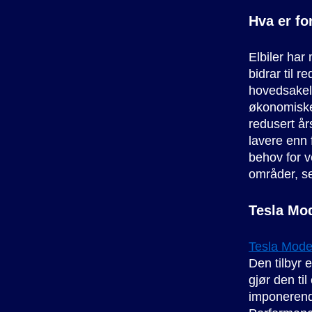
Hva er fo
Elbiler har
bidrar til r
hovedsakeli
økonomiske 
redusert år
lavere enn 
behov for ve
områder, se
Tesla Mod
Tesla Mode
Den tilbyr
gjør den ti
imponerend