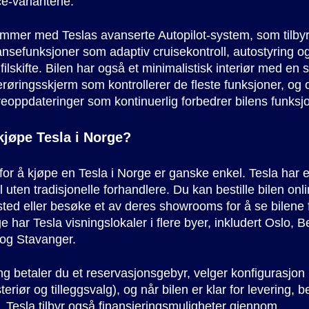
e-variantene.
mmer med Teslas avanserte Autopilot-system, som tilby
ansefunksjoner som adaptiv cruisekontroll, autostyring o
ilskifte. Bilen har også et minimalistisk interiør med en s
øringsskjerm som kontrollerer de fleste funksjoner, og o
oppdateringer som kontinuerlig forbedrer bilens funksjon
jøpe Tesla i Norge?
or å kjøpe en Tesla i Norge er ganske enkel. Tesla har e
 uten tradisjonelle forhandlere. Du kan bestille bilen onl
sted eller besøke et av deres showrooms for å se bilene f
ge har Tesla visningslokaler i flere byer, inkludert Oslo, 
og Stavanger.
ing betaler du et reservasjonsgebyr, velger konfigurasjon (
steriør og tilleggsvalg), og når bilen er klar for levering, b
. Tesla tilbyr også finansieringsmuligheter gjennom