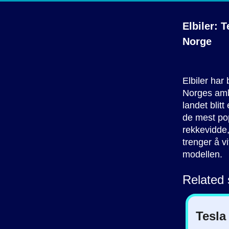
Elbiler: 
Norge
Elbiler har 
Norges ambi
landet blit
de mest pop
rekkevidde,
trenger å v
modellen.