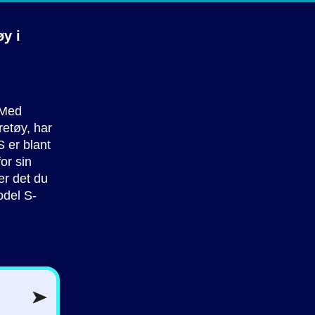
tøy
i
. Med
retøy, har
S er blant
or sin
er det du
odel S-