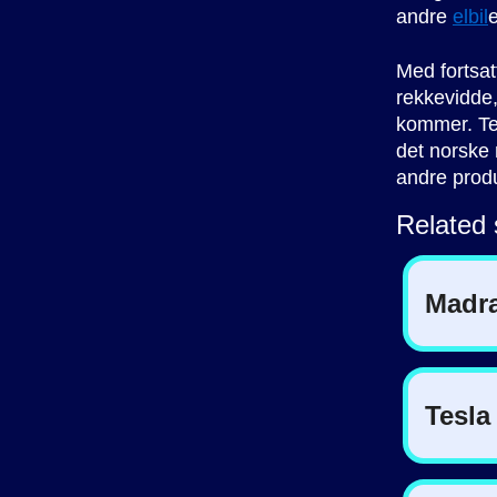
andre
elbil
e
Med fortsat
rekkevidde,
kommer. Tes
det norske 
andre prod