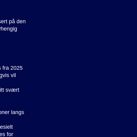
sert på den
vhengig
s fra 2025
vis vil
tt svært
joner langs
esielt
es for