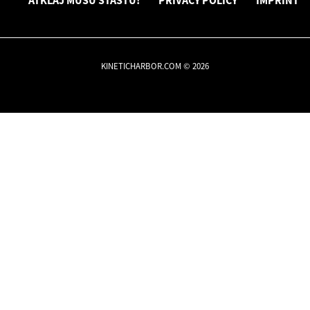
ATKLĀJ MŪSU STĀSTU!
PRIVACY POLICY
IMPRINT
KINETICHARBOR.COM © 2026