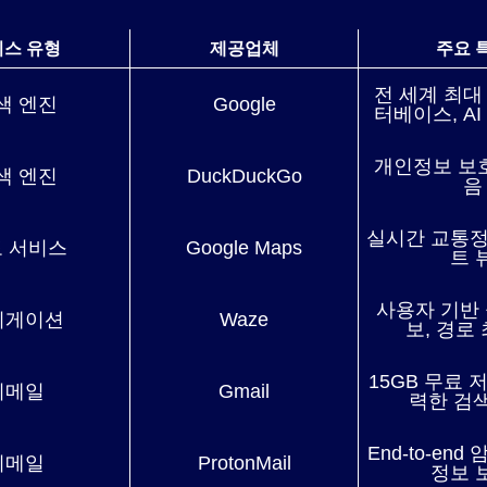
스 유형
제공업체
주요 
전 세계 최대
색 엔진
Google
터베이스, AI
개인정보 보호
색 엔진
DuckDuckGo
음
실시간 교통정
 서비스
Google Maps
트 
사용자 기반
비게이션
Waze
보, 경로
15GB 무료 
이메일
Gmail
력한 검
End-to-end
이메일
ProtonMail
정보 