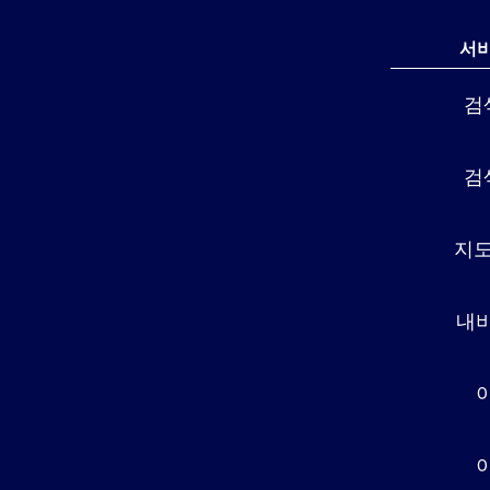
서비
검
검
지도
내