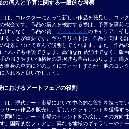
品の購入と予算に関する一般的な考察
ア
は、コレクターにとって新しい作品を発見し、コレ
の機会です。作品の購入を検討する際は、予算を事前
だけでなく、作品の質、
アーティスト
のキャリア、そ
することが重要です。ギャラリストは、作品に関する
の背景について喜んで説明してくれます。また、作品
についても相談できます。高価な作品だけでなく、版
手の届きやすい価格帯の選択肢も豊富にあります。購
が自身の空間にどのようにフィットするか、他のコレ
に入れると良いでしょう。
場におけるアートフェアの役割
ア
は、現代アート市場において中心的な役割を担って
ラリーが作品を販売し、新しいクライアントを獲得す
と同時に、アート市場のトレンドを形成し、その方向
す。国際的なフェアは、異なる地域のギャラリーやア