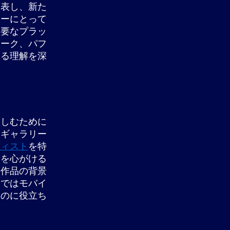
発表し、新た
リーにとって
重要なプラッ
トーク、パフ
する理解を深
楽しむために
展ギャラリー
ティスト
を特
給を心がける
、作品の背景
アではモバイ
るのに役立ち