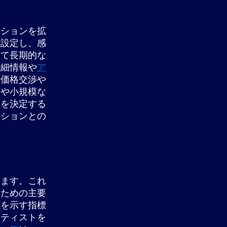
クションを拡
に設定し、感
して長期的な
詳細情報や
ア
の価格交渉や
画や小規模な
入を決定する
クションとの
います。これ
るための主要
性を示す指標
ーティストを