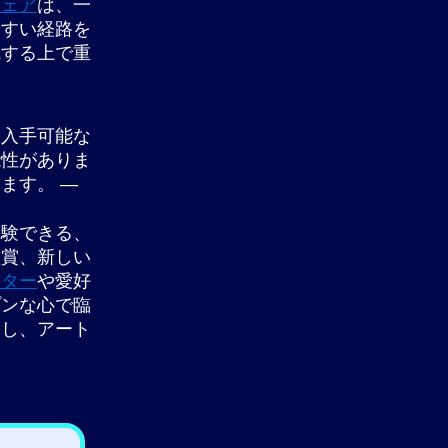
フェア
は、一
やすい経路を
成する上で重
、入手可能な
能性がありま
ます。 —
体験できる、
鑑賞、新しい
クター
や愛好
プンな心で臨
受し、アート