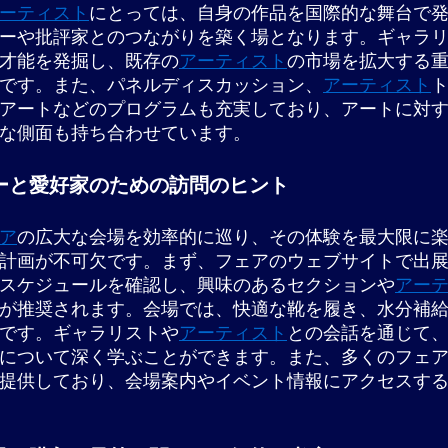
ーティスト
にとっては、自身の作品を国際的な舞台で
ーや批評家とのつながりを築く場となります。ギャラ
才能を発掘し、既存の
アーティスト
の市場を拡大する
です。また、パネルディスカッション、
アーティスト
アートなどのプログラムも充実しており、アートに対
な側面も持ち合わせています。
ーと愛好家のための訪問のヒント
ア
の広大な会場を効率的に巡り、その体験を最大限に
計画が不可欠です。まず、フェアのウェブサイトで出
スケジュールを確認し、興味のあるセクションや
アー
が推奨されます。会場では、快適な靴を履き、水分補
です。ギャラリストや
アーティスト
との会話を通じて
について深く学ぶことができます。また、多くのフェ
提供しており、会場案内やイベント情報にアクセスす