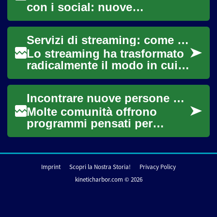
con i social: nuove
piattaforme, forme di
pubblicazione e pratiche
Servizi di streaming: come cambiano entertainment e community
collaborative ridef...
Lo streaming ha trasformato
radicalmente il modo in cui
consumiamo entertainment e
digital content, spostando
Incontrare nuove persone può cambiare la routine quotidiana, ampliare la cerchia sociale e offrire opportunità romantiche o amicizie durature. Per adulti e anziani la socializzazione spesso richiede approcci diversi rispetto ai giovani: ritmi più lenti, attenzione alla mobilità e alla sicurezza, e una maggiore preferenza per eventi strutturati. Questo articolo esplora come partecipare a attività locali, eventi progettati per persone mature e incontri organizzati possa facilitare connessioni autentiche, con consigli pratici su dove cercare, come prepararsi e come valutare le proposte sul territorio.
l'atten...
Molte comunità offrono
programmi pensati per
seniors, come centri
ricreativi, corsi culturali o
gruppi di hobby. Part...
Imprint
Scopri la Nostra Storia!
Privacy Policy
kineticharbor.com © 2026