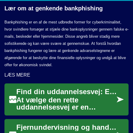
Lær om at
genkende bankphishing
Bankphishing er en af de mest udbredte former for cyberkriminalitet,
hvor svindlere forsøger at stjæle dine bankoplysninger gennem falske e-
mails, beskeder eller hjemmesider. Disse angreb bliver stadig mere
sofistikerede og kan være svære at gennemskue. At forstå hvordan
bankphishing fungerer og lære at genkende advarselstegnene er
afgørende for at beskytte dine finansielle oplysninger og undgå at blive
offer for økonomisk svindel.
LÆS MERE
Find din uddannelsesvej: En guide til studievalg
At vælge den rette
uddannelsesvej er en
afgørende beslutning, der
kan forme fremtiden. Det
Fjernundervisning og hands-on: kombineret læring for teknikere
handler ikke kun om at fin...