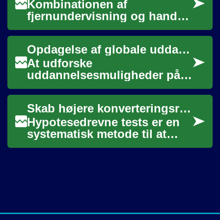
Kombinationen af
fjernundervisning og hands-
on praksis giver teknikere
fleksibilitet til at lære teori
Opdagelse af globale uddannelsesmuligheder
hjemmefra samt...
At udforske
uddannelsesmuligheder på
tværs af landegrænser åbner
en verden af potentiale for
Skab højere konverteringsrate gennem hypotesedrevne tests
studerende. Uanset om ma...
Hypotesedrevne tests er en
systematisk metode til at
forbedre konverteringsrater
ved at formulere, teste og
lære af k...