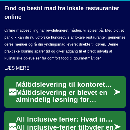
Find og bestil mad fra lokale
restauranter
online
Online madbestilling har revolutioneret måden, vi spiser på. Med blot et
par klik kan du nu udforske hundredvis af lokale restauranter, gennemse
deres menuer og få din yndlingsmad leveret direkte til døren. Denne
praktiske løsning sparer tid og giver adgang til et bredt udvalg af
kulinariske oplevelser fra comfort food til gourmetmåltider.
LÆS MERE
Måltidslevering til kontoret: mad, frokost og levering
Måltidslevering er blevet en
almindelig løsning for
kontorer, hvor fleksibilitet og
tidsbesparelse er vigtige.
All Inclusive ferier: Hvad inkluderer en pakkerejse?
Denne ...
All inclusive-ferier tilbyder en