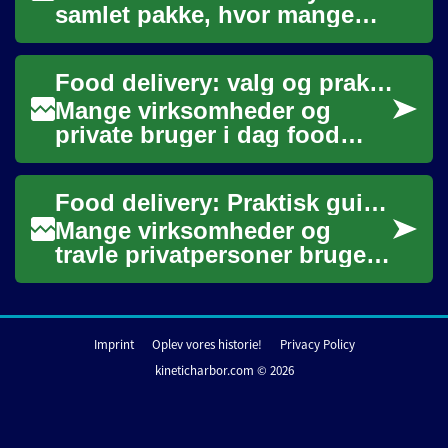
samlet pakke, hvor mange
praktiske elementer er betalt
på forhånd. Det kan være
Food delivery: valg og praktiske overvejelser til arbejdspladsen
attr...
Mange virksomheder og
private bruger i dag food
delivery til at løse
hverdagslogistikken omkring
Food delivery: Praktisk guide til lunch og office meal levering
måltider. Leveringst...
Mange virksomheder og
travle privatpersoner bruger i
dag food delivery som en
enkel måde at få diverse
måltider lever...
Imprint
Oplev vores historie!
Privacy Policy
kineticharbor.com © 2026