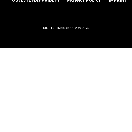
OBJEVTE NÁŠ PŘÍBĚH!
PRIVACY POLICY
IMPRINT
KINETICHARBOR.COM © 2026