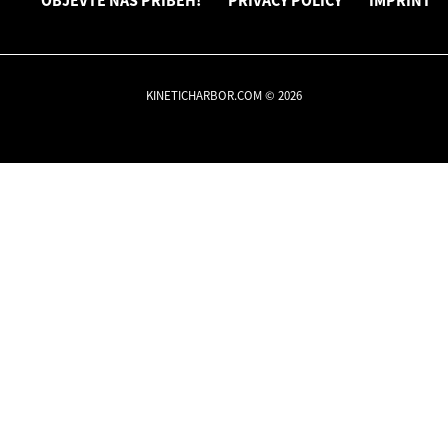
OBJEVTE NÁŠ PŘÍBĚH!
PRIVACY POLICY
IMPRINT
KINETICHARBOR.COM © 2026